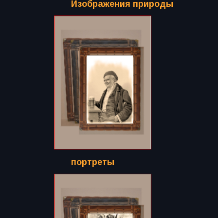
Изображения природы
портреты