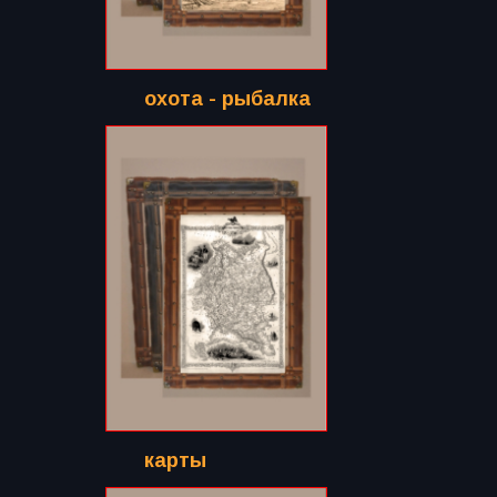
охота - рыбалка
карты